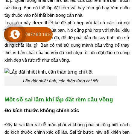
hợp. Quan trọng nhất vẫn là chất liệu của loại rèm mà bạn muốn
sử dụng. Bạn có thể lắp đặt rèm vải hay rèm gỗ hay rèm cuốn
tùy thuộc vào nội thất bên trong căn nhà.
Loại rèm này được thiết kế để phù hợp với tất cả các loại nội
thất bên trong căn nhà của bạn. Nó cũng phù hợp với nhiều kiểu
0972 53 1616
thiết kế của căn nhà. Do đó, để đỡ phải đắn đo suy tính nên sử
dụng chất liệu gì. Bạn có thể sử dụng mành cầu vồng để thay
thế, vì bản chất của nó vốn đã xinh đẹp rồi nên đặt đâu nó cũng
xinh đẹp và rực rỡ như cầu vồng.
Lắp đặt nhiệt tình, cẩn thận từng chi tiết
Một số sai lầm khi lắp đặt rèm cầu vồng
Đo kích thước không chính xác
Đây là sai lầm rất dễ mắc phải vì không phải ai cũng biết cách
đo kích thước chính xác để lắp. Sai từ bước này sẽ khiến bạn