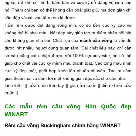
ngoại, rất khó có thể bị bám bẩn và cực kỳ dễ dàng vệ sinh cho
nó. Thậm chí bạn có thể không cần phải giặt giũ, mà đơn giản chỉ
cần đập vài cái vào tấm rèm là được.
Tấm rèm được dệt dạng sóng mịn, có độ bền cực kỳ cao và
không thể bị phai màu. Nét đẹp này giúp tạo ra điểm nhấn nổi bật
cho không gian nha bạn.
Chất liệu của
mành cầu vồng
là vấn đề
được rất nhiều người dùng quan tâm.
Cái chất liệu này, chỉ cần
sờ vào cũng cảm nhận được. Với 100% sợi polyester, nó có thể
giúp cho chất vải cực kỳ mềm mại, thanh toát. Các tông màu nhìn
cực kỳ đẹp mắt, phối hợp khéo léo nhuần nhuyễn. Tạo ra cảm
giác thoải mái và đem tới một không gian đặc sắc cho căn nhà.
Liên kết:
||
cửa cuốn kéo tay
||
giá cửa cuốn
|
|
điều khiển cửa
cuốn
||
Các mẫu rèm cầu vồng Hàn Quốc đẹp
WINART
Rèm cầu vồng Buckingham
chính hãng WINART