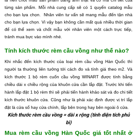
là nên chốt mẫu sản phẩm bằng ảnh thật và có mã chi tiết của
từng sản phẩm. Mỗi nhà cung cấp sẽ có 1 quyển catalog mẫu
cho bạn lựa chọn.
Nhân viên tư vấn sẽ mang mẫu đến tận nhà
cho bạn lựa chọn. Vì vậy bạn không cần mất quá nhiều thời gian
để có thể xem và chốt mẫu với nhân viên một cách trực tiếp,
tránh mua bực vào mình nhé.
Tính kích thước rèm cầu vồng như thế nào?
Khi nhắc đến kích thước của loại rèm cầu vồng Hàn Quốc thì
người ta thường liên tưởng tới cách đo và tính giá theo m2. Và
kích thước 1 bộ rèm cuốn cầu vồng WINART được tính bằng
chiều dài x chiều rộng của khuôn cửa cần lắp đặt.
Trước khi tiến
hành lắp đặt 1 bộ rèm thì sẽ phải tiến hành khảo sát và đo chi tiết
kích thước khuôn cửa. Cũng như là phải xác định được vị trí lắp
đặt là cửa sổ hay cửa chính, lắp bên trong hay bên ngoài ô cửa.
Kích thước rèm cầu vồng = dài x rộng (tính diện tích phủ
bì)
Mua rèm cầu vồng Hàn Quốc giá tốt nhất ở