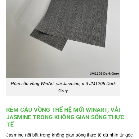
Rèm cầu vồng WinArt, vải Jasmine, mã JM1205 Dark
Grey
RÈM CẦU VỒNG THẾ HỆ MỚI WINART, VẢI
JASMINE TRONG KHÔNG GIAN SỐNG THỰC
TẾ
Jasmine nổi bật trong không gian sống thực tế dù nhìn từ góc