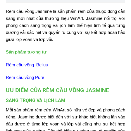
Rèm cầu vồng Jasmine là sản phẩm rèm cửa thuộc dòng cản
sáng mới nhất của thương hiệu WinArt. Jasmine nổi trội với
phong cách sang trọng và lịch lãm thể hiện tinh tế qua từng
đường vải sắc nét và quyến rũ cùng với sự kết hợp hoàn hảo
giữa lớp voan và lớp vải.
Sản phẩm tương tự
Rèm cầu vồng Bellus
Rèm cầu vồng Pure
ƯU ĐIỂM CỦA RÈM CẦU VỒNG JASMINE
SANG TRỌNG VÀ LỊCH LÃM
Mỗi sản phẩm rèm cửa WinArt sở hữu vẻ đẹp và phong cách
riêng. Jasmine được biết đến với sự khác biệt không lẫn vào
đâu được ở từng lớp voan và lớp vải cũng như sự kết hợp
linh hoạt giữa chúng. Đây thể hiện sự sáng tạo và nghiên cứu