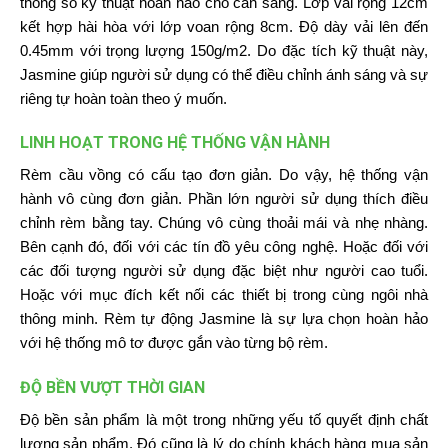
thông số kỹ thuật hoàn hảo cho cản sáng. Lớp vải rộng 12cm
kết hợp hài hòa với lớp voan rộng 8cm. Độ dày vải lên đến
0.45mm với trọng lượng 150g/m2. Do đặc tích kỹ thuật này,
Jasmine giúp người sử dụng có thể điều chỉnh ánh sáng và sự
riêng tự hoàn toàn theo ý muốn.
LINH HOẠT TRONG HỆ THỐNG VẬN HÀNH
Rèm cầu vồng có cấu tạo đơn giản. Do vậy, hệ thống vận
hành vô cùng đơn giản. Phần lớn người sử dụng thích điều
chỉnh rèm bằng tay. Chúng vô cùng thoải mái và nhẹ nhàng.
Bên cạnh đó, đối với các tín đồ yêu công nghệ. Hoặc đối với
các đối tượng người sử dụng đặc biệt như người cao tuổi.
Hoặc với mục đích kết nối các thiết bị trong cùng ngôi nhà
thông minh. Rèm tự động Jasmine là sự lựa chọn hoàn hảo
với hệ thống mô tơ được gắn vào từng bộ rèm.
ĐỘ BỀN VƯỢT THỜI GIAN
Độ bền sản phẩm là một trong những yếu tố quyết định chất
lượng sản phẩm. Đó cũng là lý do chính khách hàng mua sản