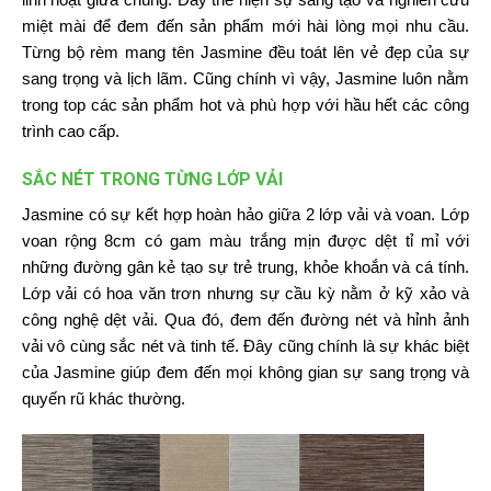
miệt mài để đem đến sản phẩm mới hài lòng mọi nhu cầu.
Từng bộ rèm mang tên Jasmine đều toát lên vẻ đẹp của sự
sang trọng và lịch lãm. Cũng chính vì vậy, Jasmine luôn nằm
trong top các sản phẩm hot và phù hợp với hầu hết các công
trình cao cấp.
SẮC NÉT TRONG TỪNG LỚP VẢI
Jasmine có sự kết hợp hoàn hảo giữa 2 lớp vải và voan. Lớp
voan rộng 8cm có gam màu trắng mịn được dệt tỉ mỉ với
những đường gân kẻ tạo sự trẻ trung, khỏe khoắn và cá tính.
Lớp vải có hoa văn trơn nhưng sự cầu kỳ nằm ở kỹ xảo và
công nghệ dệt vải. Qua đó, đem đến đường nét và hỉnh ảnh
vải vô cùng sắc nét và tinh tế. Đây cũng chính là sự khác biệt
của Jasmine giúp đem đến mọi không gian sự sang trọng và
quyến rũ khác thường.