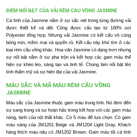
ĐIỂM NỔI BẬT CỦA VẢI RÈM CẦU VỒNG JASMINE
Cá tính của Jasmine nằm ở sự sắc nét trong từng đường vải
được thiết kế và dệt. Cũng được cấu tạo từ 100% sợi
Polyester tổng hợp. Nhưng vải Jasmine có kết cấu vô cùng
bóng mịn, mềm mại và quyến rũ. Kết cấu này khó tìm ở các
loại rèm cầu vồng khác. Hoa văn Jasmine có dạng trơn nhưng
sự nổi bật nằm ở sự pha trộn và kết hợp các gam màu thể
hiện sự khéo léo, sáng tạo và tinh tế. Chúng làm nổi bật lên
tính thẩm mỹ và sự hiện đại của vải Jasmine.
MÀU SẮC VÀ MÃ MÀU RÈM CẦU VỒNG
JASMINE
Màu sắc của Jasmine thuộc gam màu trung tính. Nó đem đến
sự sang trọng và sự hoàn hảo trong kết hợp với các gam màu
nóng, lạnh của nội thất khác. Có 5 màu để lựa chọn. Có gam
màu sáng của JM1201 Beige và JM1204 Light Gray. Khách
hàng thích màu nâu có JM1202 Brown. Gam màu tối cá tính