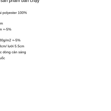
 sản phẩm bán chạy
i polyester 100%
cm
mm +-5%
180g/m2 +-5%
 8cm/ lưới 5.5cm
c dòng cản sáng
uốc