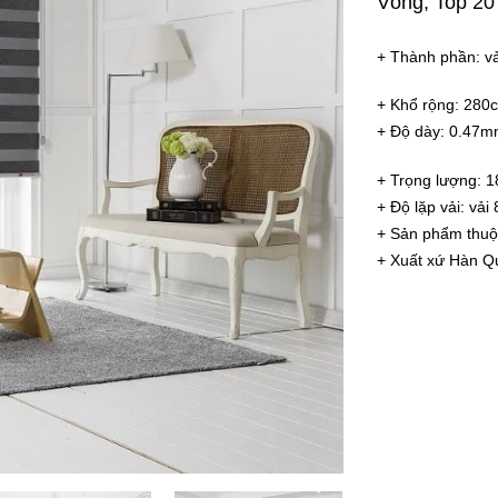
Vồng
,
Top 20
+ Thành phần: vả
+ Khổ rộng: 280
+ Độ dày: 0.47
+ Trọng lượng: 
+ Độ lặp vải: vải
+ Sản phẩm thuộ
+ Xuất xứ Hàn Q