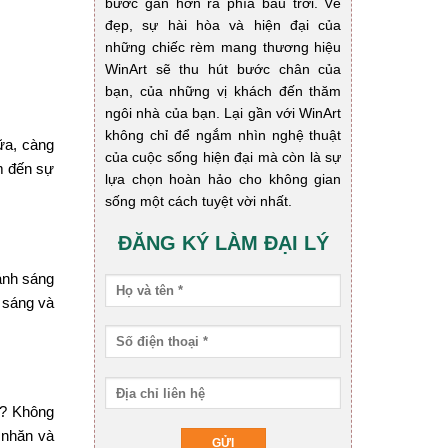
bước gần hơn ra phía bầu trời. Vẻ
đẹp, sự hài hòa và hiện đại của
những chiếc rèm mang thương hiệu
WinArt sẽ thu hút bước chân của
bạn, của những vị khách đến thăm
ngôi nhà của bạn. Lại gần với WinArt
không chỉ để ngắm nhìn nghệ thuật
ữa, càng
của cuộc sống hiện đại mà còn là sự
em đến sự
lựa chọn hoàn hảo cho không gian
sống một cách tuyệt vời nhất.
ĐĂNG KÝ LÀM ĐẠI LÝ
 ánh sáng
 sáng và
 ? Không
 nhăn và