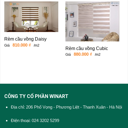
Rèm cầu vồng Daisy
810.000
₫
Giá
/m2
Rèm cầu vồng Cubic
880.000
₫
Giá
/m2
CÔNG TY CỔ PHẦN WINART
Địa chỉ: 206 Phố Vọng - Phương Liệt - Thanh Xuân - Hà Nội
Điện thoại: 024 3202 5299