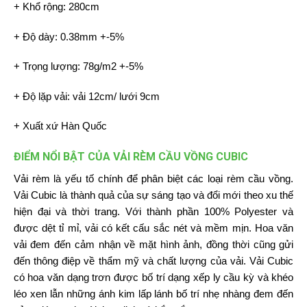
+ Khổ rộng: 280cm
+ Độ dày: 0.38mm +-5%
+ Trọng lượng: 78g/m2 +-5%
+ Độ lặp vải: vải 12cm/ lưới 9cm
+ Xuất xứ Hàn Quốc
ĐIỂM NỔI BẬT CỦA VẢI RÈM CẦU VỒNG CUBIC
Vải rèm là yếu tố chính để phân biệt các loại rèm cầu vồng.
Vải Cubic là thành quả của sự sáng tạo và đổi mới theo xu thế
hiện đại và thời trang. Với thành phần 100% Polyester và
được dệt tỉ mỉ, vải có kết cấu sắc nét và mềm mịn. Hoa văn
vải đem đến cảm nhận về mặt hình ảnh, đồng thời cũng gửi
đến thông điệp về thẩm mỹ và chất lượng của vải. Vải Cubic
có hoa văn dạng trơn được bố trí dạng xếp ly cầu kỳ và khéo
léo xen lẫn những ánh kim lấp lánh bố trí nhẹ nhàng đem đến