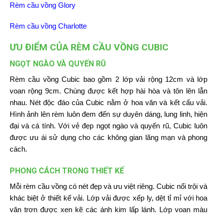
Rèm cầu vồng Glory
Rèm cầu vồng Charlotte
ƯU ĐIỂM CỦA RÈM CẦU VỒNG CUBIC
NGỌT NGÀO VÀ QUYẾN RŨ
Rèm cầu vồng Cubic bao gồm 2 lớp vải rộng 12cm và lớp
voan rộng 9cm. Chúng được kết hợp hài hòa và tôn lên lẫn
nhau. Nét độc đáo của Cubic nằm ở hoa văn và kết cấu vải.
Hình ảnh lên rèm luôn đem đến sự duyên dáng, lung linh, hiện
đại và cá tính. Với vẻ đẹp ngọt ngào và quyến rũ, Cubic luôn
được ưu ái sử dụng cho các không gian lãng mạn và phong
cách.
PHONG CÁCH TRONG THIẾT KẾ
Mỗi rèm cầu vồng có nét đẹp và ưu việt riêng. Cubic nổi trội và
khác biệt ở thiết kế vải. Lớp vải được xếp ly, dệt tỉ mỉ với hoa
văn trơn được xen kẽ các ánh kim lấp lánh. Lớp voan màu