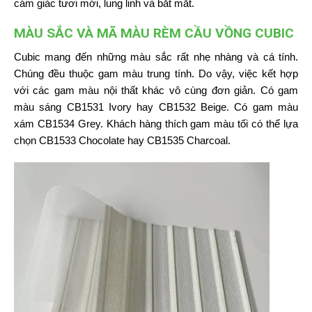
cảm giác tươi mới, lung linh và bắt mắt.
MÀU SẮC VÀ MÃ MÀU RÈM CẦU VỒNG CUBIC
Cubic mang đến những màu sắc rất nhẹ nhàng và cá tính.
Chúng đều thuộc gam màu trung tính. Do vậy, việc kết hợp
với các gam màu nội thất khác vô cùng đơn giản. Có gam
màu sáng CB1531 Ivory hay CB1532 Beige. Có gam màu
xám CB1534 Grey. Khách hàng thích gam màu tối có thể lựa
chọn CB1533 Chocolate hay CB1535 Charcoal.