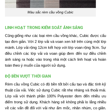
Màu sắc rèm cầu vồng Cubic
LINH HOẠT TRONG KIỂM SOÁT ÁNH SÁNG
Cũng giống như các loại rèm cầu vồng khác, Cubic được cấu
tạo đơn giản. Với 2 lớp vải và voan xen kẽ trên cùng một lớp
mành. Lớp vải rộng 12cm kết hợp với lớp voan rộng 9cm. Sự
điều chỉnh các lớp vải và voan giúp đem đến sự điều chỉnh
ánh sáng ra hoặc vào trong nhà một cách linh hoạt và hoàn
toàn theo ý muốn của người sử dụng.
ĐỘ BỀN VƯỢT THỜI GIAN
Rèm cầu vồng Cubic có độ bền tốt bởi cấu tạo và đặc tính kỹ
thuật của vải. Việc sử dụng Cubic rất nhẹ nhàng và thoải mái.
Lớp vải với thành phần 100% Polyester đem đến nhiều ưu
điểm trong sử dụng. Khách hàng sẽ không phải lo lắng nhiều
về các vấn đề đối với vải như ẩm mốc, nhăn nhúm, co giãn.