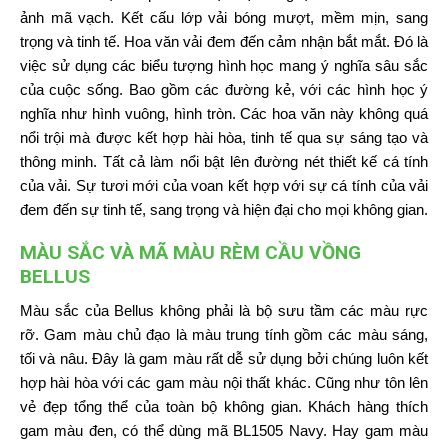
ảnh mã vạch. Kết cấu lớp vải bóng mượt, mềm mịn, sang
trọng và tinh tế. Hoa văn vải đem đến cảm nhận bắt mắt. Đó là
việc sử dụng các biểu tượng hình học mang ý nghĩa sâu sắc
của cuộc sống. Bao gồm các đường kẻ, với các hình học ý
nghĩa như hình vuông, hình tròn. Các hoa văn này không quá
nổi trội mà được kết hợp hài hòa, tinh tế qua sự sáng tạo và
thông minh. Tất cả làm nổi bật lên đường nét thiết kế cá tính
của vải. Sự tươi mới của voan kết hợp với sự cá tính của vải
đem đến sự tinh tế, sang trọng và hiện đại cho mọi không gian.
MÀU SẮC VÀ MÃ MÀU RÈM CẦU VỒNG
BELLUS
Màu sắc của Bellus không phải là bộ sưu tầm các màu rực
rỡ. Gam màu chủ đạo là màu trung tính gồm các màu sáng,
tối và nâu. Đây là gam màu rất dễ sử dụng bởi chúng luôn kết
hợp hài hòa với các gam màu nội thất khác. Cũng như tôn lên
vẻ đẹp tổng thể của toàn bộ không gian. Khách hàng thích
gam màu đen, có thể dùng mã BL1505 Navy. Hay gam màu