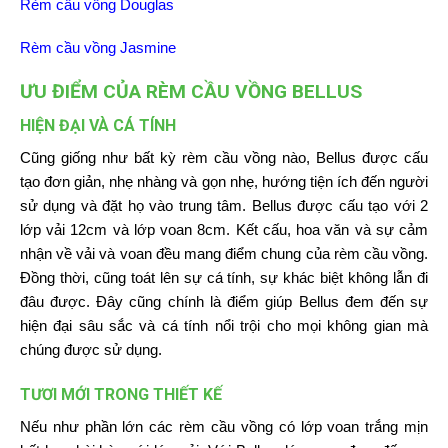
Rèm cầu vồng Douglas
Rèm cầu vồng Jasmine
ƯU ĐIỂM CỦA RÈM CẦU VỒNG BELLUS
HIỆN ĐẠI VÀ CÁ TÍNH
Cũng giống như bất kỳ rèm cầu vồng nào, Bellus được cấu
tạo đơn giản, nhẹ nhàng và gọn nhẹ, hướng tiện ích đến người
sử dụng và đặt họ vào trung tâm. Bellus được cấu tạo với 2
lớp vải 12cm và lớp voan 8cm. Kết cấu, hoa văn và sự cảm
nhận về vải và voan đều mang điểm chung của rèm cầu vồng.
Đồng thời, cũng toát lên sự cá tính, sự khác biệt không lẫn đi
đâu được. Đây cũng chính là điểm giúp Bellus đem đến sự
hiện đại sâu sắc và cá tính nổi trội cho mọi không gian mà
chúng được sử dụng.
TƯƠI MỚI TRONG THIẾT KẾ
Nếu như phần lớn các rèm cầu vồng có lớp voan trắng mịn