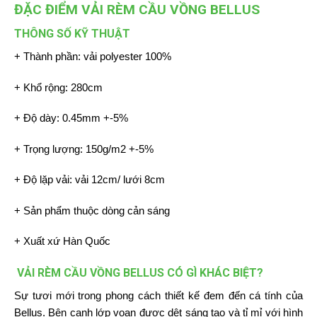
ĐẶC ĐIỂM VẢI RÈM CẦU VỒNG BELLUS
THÔNG SỐ KỸ THUẬT
+ Thành phần: vải polyester 100%
+ Khổ rộng: 280cm
+ Độ dày: 0.45mm +-5%
+ Trọng lượng: 150g/m2 +-5%
+ Độ lặp vải: vải 12cm/ lưới 8cm
+ Sản phẩm thuộc dòng cản sáng
+ Xuất xứ Hàn Quốc
VẢI RÈM CẦU VỒNG BELLUS CÓ GÌ KHÁC BIỆT?
Sự tươi mới trong phong cách thiết kế đem đến cá tính của
Bellus. Bên cạnh lớp voan được dệt sáng tạo và tỉ mỉ với hình