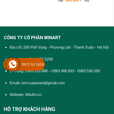
880.000
₫
Giá
/m2
CÔNG TY CỔ PHẦN WINART
Địa chỉ: 206 Phố Vọng - Phương Liệt - Thanh Xuân - Hà Nội
Điện thoại: 024 3202 5299
0972 53 1616
Di Động: 0983 013 888 – 0983 468 833 - 0983 538 268
Email: remcuawinart@gmail.com
Website:
WinArt.vn
HỖ TRỢ KHÁCH HÀNG