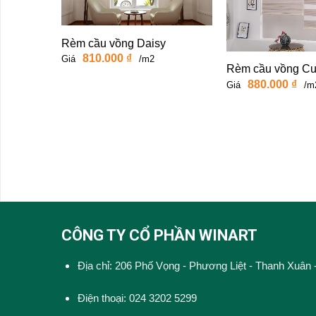
Rèm cầu vồng Daisy
810.000
₫
Giá
/m2
Rèm cầu vồng Cu
880.000
₫
Giá
/m
CÔNG TY CỔ PHẦN WINART
Địa chỉ: 206 Phố Vọng - Phương Liệt - Thanh Xuân 
Điện thoại: 024 3202 5299