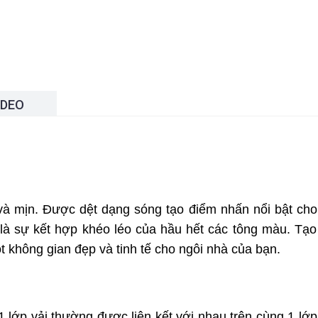
IDEO
và mịn. Được dệt dạng sóng tạo điểm nhấn nổi bật ch
 là sự kết hợp khéo léo của hầu hết các tông màu. Tạo
t không gian đẹp và tinh tế cho ngôi nhà của bạn.
 1 lớp vải thường được liên kết với nhau trên cùng 1 lớ