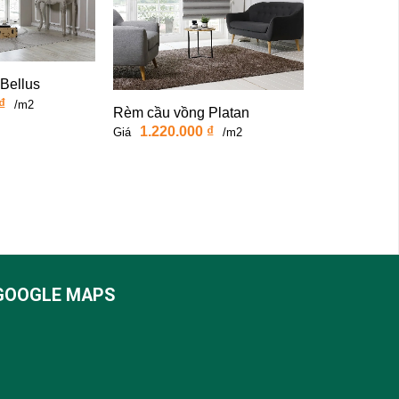
Bellus
₫
/m2
Rèm cầu vồng Platan
1.220.000
₫
Giá
/m2
Rèm cầu vồ
810.00
Giá
GOOGLE MAPS