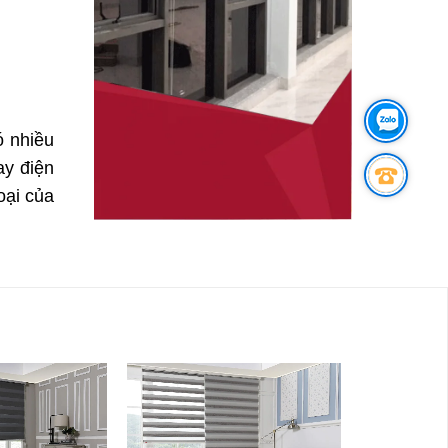
ó nhiều
ay điện
oại của