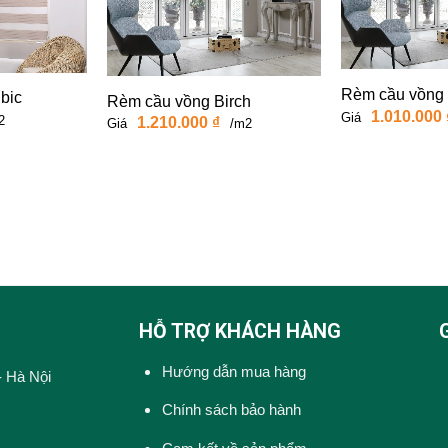
Rèm cầu vồng 
bic
Rèm cầu vồng Birch
1.010.000
Giá
2
1.210.000
₫
Giá
/m2
HỖ TRỢ KHÁCH HÀNG
Hướng dẫn mua hàng
- Hà Nội
Chính sách bảo hành