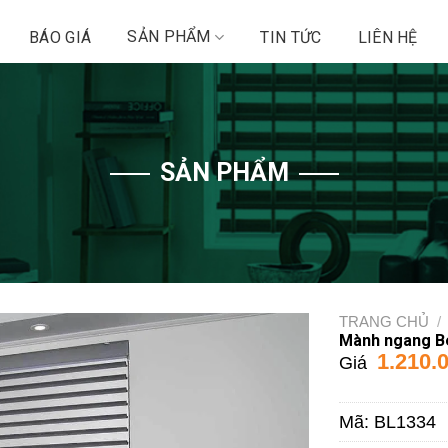
SẢN PHẨM
BÁO GIÁ
TIN TỨC
LIÊN HỆ
SẢN PHẨM
TRANG CHỦ
/
Mành ngang Be
1.210.
Giá
Mã:
BL1334