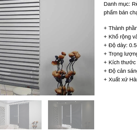
Danh mục:
R
phẩm bán ch
+ Thành phần
+ Khổ rộng v
+ Độ dày: 0
+ Trọng lượ
+ Kích thước
+ Độ cản sán
+ Xuất xứ H