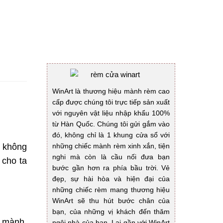
WinArt là thương hiệu mành rèm cao
cấp được chúng tôi trực tiếp sản xuất
với nguyên vật liệu nhập khẩu 100%
từ Hàn Quốc. Chúng tôi gửi gắm vào
đó, không chỉ là 1 khung cửa sổ với
những chiếc mành rèm xinh xắn, tiện
o không
nghi mà còn là cầu nối đưa bạn
 cho ta
bước gần hơn ra phía bầu trời. Vẻ
đẹp, sự hài hòa và hiện đại của
những chiếc rèm mang thương hiệu
WinArt sẽ thu hút bước chân của
bạn, của những vị khách đến thăm
p mành.
ngôi nhà của bạn. Lại gần với WinArt