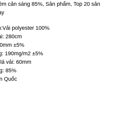
èm cản sáng 85%
,
Sản phẩm
,
Top 20 sản
ạy
:Vải polyester 100%
ải: 280cm
.50mm ±5%
ng: 190mg/m2 ±5%
 lá vải: 60mm
g: 85%
àn Quốc