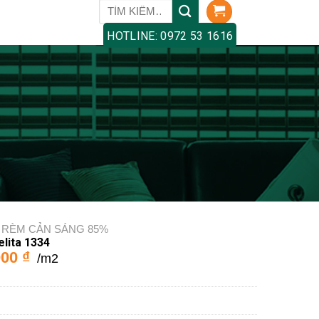
Tìm
kiếm:
HOTLINE: 0972 53 1616
RÈM CẢN SÁNG 85%
lita 1334
000
₫
/m2