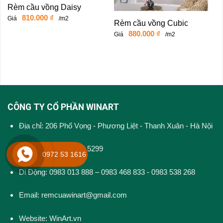
Rèm cầu vồng Daisy
810.000
₫
Giá
/m2
Rèm cầu vồng Cubic
880.000
₫
Giá
/m2
CÔNG TY CỔ PHẦN WINART
Địa chỉ: 206 Phố Vọng - Phương Liệt - Thanh Xuân - Hà Nội
Điện thoại: 024 3202 5299
0972 53 1616
Di Động: 0983 013 888 – 0983 468 833 - 0983 538 268
Email: remcuawinart@gmail.com
Website:
WinArt.vn