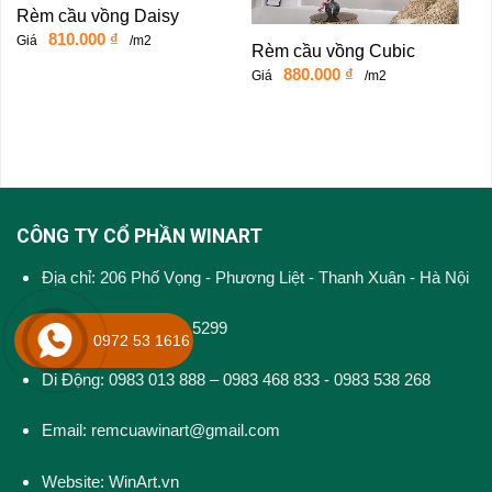
Rèm cầu vồng Daisy
810.000
₫
Giá
/m2
Rèm cầu vồng Cubic
880.000
₫
Giá
/m2
CÔNG TY CỔ PHẦN WINART
Địa chỉ: 206 Phố Vọng - Phương Liệt - Thanh Xuân - Hà Nội
Điện thoại: 024 3202 5299
0972 53 1616
Di Động: 0983 013 888 – 0983 468 833 - 0983 538 268
Email: remcuawinart@gmail.com
Website:
WinArt.vn