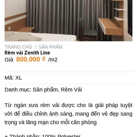
TRANG CHỦ
/
SẢN PHẨM
Rèm vải Zenith Line
800.000
₫
Giá
/m2
Mã:
XL
Danh mục:
Sản phẩm
,
Rèm Vải
Từ ngàn xưa rèm vải được cho là giải pháp tuyệt
vời để điều chỉnh ánh sáng, mang đến vẻ đẹp sang
trọng và lãng mạn cho mỗi căn phòng
+ Thành phần: 100% Polyester