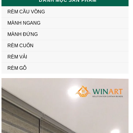
DANH MỤC SẢN PHẨM
RÈM CẦU VỒNG
MÀNH NGANG
MÀNH ĐỨNG
RÈM CUỐN
RÈM VẢI
RÈM GỖ