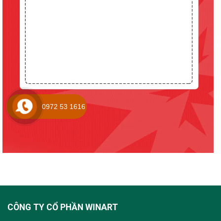
0972 53 1616
CÔNG TY CỔ PHẦN WINART