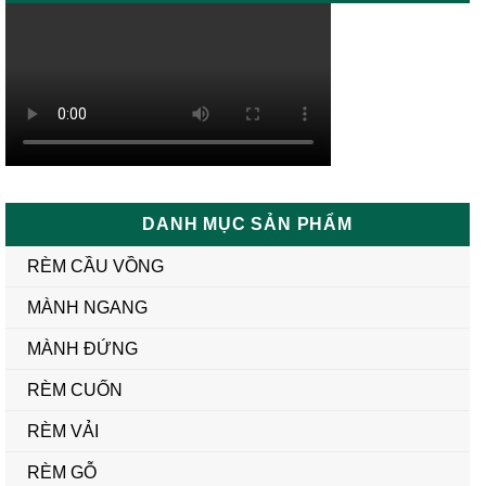
DANH MỤC SẢN PHẨM
RÈM CẦU VỒNG
MÀNH NGANG
MÀNH ĐỨNG
RÈM CUỐN
RÈM VẢI
RÈM GỖ