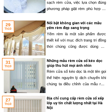
sạch rèm cửa, việc lựa chọn đúng
phương pháp giặt rèm phù hợp sẽ
giúp bộ rèm cửa luôn sạch và mới,
giữ được độ bền lâu. Dưới đây
Nổi bật không gian với các mẫu
29
WinArt sẽ hướng dẫn bạn cách giặt
yếm rèm đẹp sang trọng
Th10
rèm cửa bằng tay hiệu quả nhất và
Yếm rèm là một sản phẩm được
đảm bảo an
thiết kế với mục đích trang trí đồng
thời chúng cũng được dùng với
mục đích che đi khuyết điểm của
thanh treo rèm, của những vết may,
Những mẫu rèm cửa sổ kéo dọc
31
đường may bị lộ. Với đa dạng các
giúp thu hút mọi ánh nhìn
Th10
mẫu yếm rèm đẹp, bạn sẽ lựa chọn
Rèm cửa sổ kéo dọc là một tên gọi
được yếm rèm phù
thể hiện nguyên lý dịch chuyển khi
chúng ta điều chỉnh của mẫu rèm
ngang. Khi chúng ta điều chỉnh
nâng, hạ rèm thì tấm rèm sẽ di
Địa chỉ cung cấp rèm cửa sổ xếp
27
chuyển dọc từ trên xuống hoặc từ
lớp uy tín chất lượng nhất tại Hà
Th10
Nội
dưới lên. WinArt sẽ giúp bạn tìm