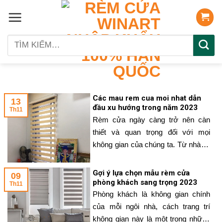
Skip
to
content
Tìm
kiếm:
Các mau rem cua moi nhat dẫn
13
đầu xu hướng trong năm 2023
Th11
Rèm cửa ngày càng trở nên càn
thiết và quan trọng đối với mọi
không gian của chúng ta. Từ nhà ở,
nhà hàng, khách sạn cho đến văn
phòng nhà xưởng. Các mẫu rèm
Gợi ý lựa chọn mẫu rèm cửa
09
luôn được cải tiến cả về chất liệu và
phòng khách sang trọng 2023
Th11
kiểu dáng để ngày càng phù hợp
Phòng khách là không gian chính
với cuộc sống. Dưới
của mỗi ngôi nhà, cách trang trí
không gian này là một trong những