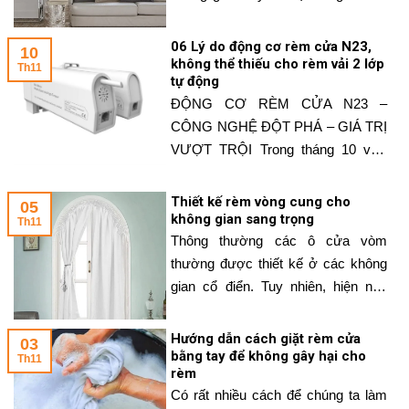
yếu tố để thể hiện rõ tính cách của
chủ nhà. Dưới đây sẽ là một số yếu
06 Lý do động cơ rèm cửa N23,
10
tố giúp bạn lựa chọn được mẫu rèm
không thể thiếu cho rèm vải 2 lớp
Th11
tự động
cửa phòng khách sang trọng 2023.
ĐỘNG CƠ RÈM CỬA N23 –
Một số tiêu
CÔNG NGHỆ ĐỘT PHÁ – GIÁ TRỊ
VƯỢT TRỘI Trong tháng 10 vừa
qua, WinArt ra mắt tới hệ thống
phân phối động cơ rèm cửa N23
Thiết kế rèm vòng cung cho
05
dùng cho rèm vải tự động 2 lớp.
không gian sang trọng
Th11
Động cơ đôi N23 đã đón nhận được
Thông thường các ô cửa vòm
sự tin tưởng và đánh giá
thường được thiết kế ở các không
gian cổ điển. Tuy nhiên, hiện nay
các thiết kế nhà theo phong cách
hiện đại cũng đang có xu hướng
Hướng dẫn cách giặt rèm cửa
03
thiết kế các mẫu cửa vòng cung
bằng tay để không gây hại cho
Th11
rèm
hay cửa vòm để tạo lên sự độc đáo
Có rất nhiều cách để chúng ta làm
cho ngôi nhà. Cùng với