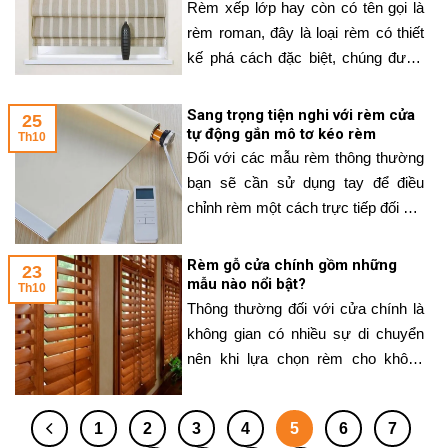
Rèm xếp lớp hay còn có tên gọi là
hiểu chi tiết về
rèm roman, đây là loại rèm có thiết
kế phá cách đặc biệt, chúng được
may gấp lên thành từng lớp theo
chiều ngang, mỗi lớp gấp có độ cao
Sang trọng tiện nghi với rèm cửa
25
khoảng từ 20cm đến 40cm tùy theo
tự động gắn mô tơ kéo rèm
Th10
chiều rộng của tấm rèm. Có nhiều
Đối với các mẫu rèm thông thường
đơn vị
bạn sẽ cần sử dụng tay để điều
chỉnh rèm một cách trực tiếp đối với
rèm vải hoặc thông qua dây kéo đối
với các mẫu rèm như rèm cuốn,
Rèm gỗ cửa chính gồm những
23
rèm sáo, rèm cầu vồng…Đối với
mẫu nào nổi bật?
Th10
rèm tự động, việc điều chỉnh rèm
Thông thường đối với cửa chính là
của bạn trở nên
không gian có nhiều sự di chuyển
nên khi lựa chọn rèm cho không
gian này chúng ta cần chú ý đến sự
thuận tiện đi lại. Dưới đây WinArt sẽ
1
2
3
4
5
6
7
cung cấp đến bạn thông tin về các