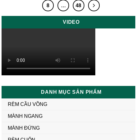
mẫu rèm gỗ cửa chính. Mẫu rèm gỗ
8
…
48
cửa
VIDEO
DANH MỤC SẢN PHẨM
RÈM CẦU VỒNG
MÀNH NGANG
MÀNH ĐỨNG
RÈM CUỐN