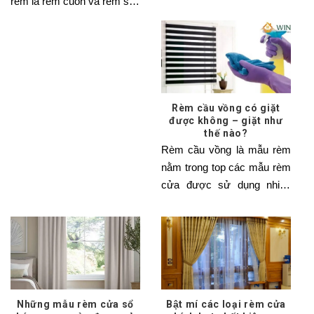
rèm là rèm cuốn và rèm sáo
quốc gia trên thế
ngang
Rèm cầu vồng có giặt
được không – giặt như
thế nào?
Rèm cầu vồng là mẫu rèm
nằm trong top các mẫu rèm
cửa được sử dụng nhiều
nhất hiện nay
Những mẫu rèm cửa sổ
Bật mí các loại rèm cửa