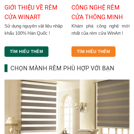
GIỚI THIỆU VỀ RÈM
CÔNG NGHỆ RÈM
CỬA WINART
CỬA THÔNG MINH
Sử dụng nguyên vật liệu nhập
Khám phá công nghệ mới
khẩu 100% Hàn Quốc !
nhất của rèm cửa WinArt !
TÌM HIỂU THÊM
TÌM HIỂU THÊM
CHỌN MÀNH RÈM PHÙ HỢP VỚI BẠN