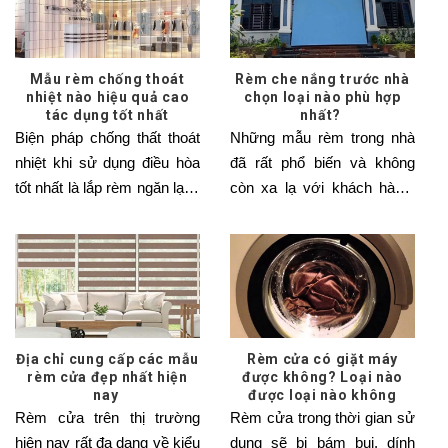
Mẫu rèm chống thoát
Rèm che nắng trước nhà
nhiệt nào hiệu quả cao
chọn loại nào phù hợp
tác dụng tốt nhất
nhất?
Biện pháp chống thất thoát
Những mẫu rèm trong nhà
nhiệt khi sử dụng điều hòa
đã rất phổ biến và không
tốt nhất là lắp rèm ngăn lạnh
còn xa lạ với khách hàng.
chúng sẽ
Vậy còn mẫu
Địa chỉ cung cấp các mẫu
Rèm cửa có giặt máy
rèm cửa đẹp nhất hiện
được không? Loại nào
nay
được loại nào không
Rèm cửa trên thị trường
Rèm cửa trong thời gian sử
hiện nay rất đa dạng về kiểu
dụng sẽ bị bám bụi, dính