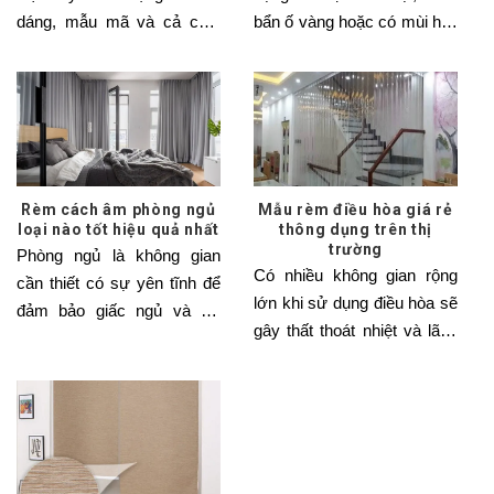
dáng, mẫu mã và cả chất
bẩn ố vàng hoặc có mùi hôi.
liệu và
Khi
Rèm cách âm phòng ngủ
Mẫu rèm điều hòa giá rẻ
loại nào tốt hiệu quả nhất
thông dụng trên thị
trường
Phòng ngủ là không gian
Có nhiều không gian rộng
cần thiết có sự yên tĩnh để
lớn khi sử dụng điều hòa sẽ
đảm bảo giấc ngủ và sự
gây thất thoát nhiệt và lãng
nghỉ ngơi.
phí điện